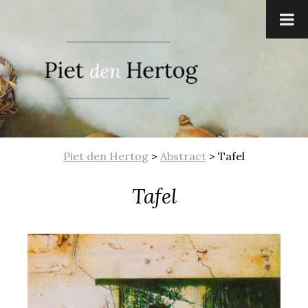
Piet den Hertog
>
Abstract
>
Tafel
Tafel