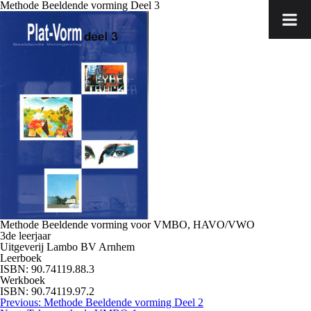
Methode Beeldende vorming Deel 3
Methode Beeldende vorming voor VMBO, HAVO/VWO
3de leerjaar
Uitgeverij Lambo BV Arnhem
Leerboek
ISBN: 90.74119.88.3
Werkboek
ISBN: 90.74119.97.2
Bericht
Previous:
Methode Beeldende vorming Deel 2