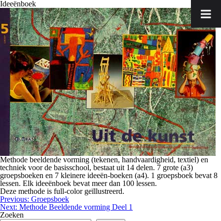
Ideeënboek
Methode beeldende vorming (tekenen, handvaardigheid, textiel) en
techniek voor de basisschool, bestaat uit 14 delen. 7 grote (a3)
groepsboeken en 7 kleinere ideeën-boeken (a4). 1 groepsboek bevat 8
lessen. Elk ideeënboek bevat meer dan 100 lessen.
Deze methode is full-color geïllustreerd.
Bericht
Previous:
Groepsboek
navigatie
Next:
Methode Beeldende vorming Deel 1
Zoeken